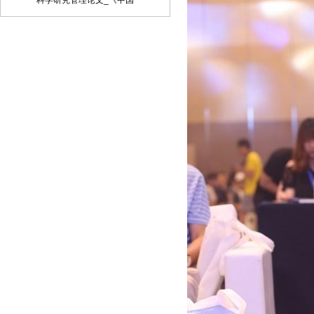
科学研究管理论文_《中国
子邮件将稿件发到我刊唯一投稿信箱
（2）我刊初审周期为2－3个工作日，请
在投稿3天后查看您的邮箱，收阅我们的
审稿回复或用稿通知；若30天内没有收到
我们的回复，稿件可自行处理。（3）按
用稿通知上的要求办理相关手续后，稿件
将进入出版程序。（4） 杂志出刊后，我
们会按照您提供的地址免费奉寄样刊。
七、凡向文教资料杂志社投稿者均被视为
接受如下声明：（1）稿件必须是作者本
人独立完成的，属原创作品（包括翻
译），杜绝抄袭行为，严禁学术腐败现
象，严格学术不端检测，如发现系抄袭作
品并由此引起的一切责任均由作者本人承
担，本刊不承担任何民事连带责任。
（2）本刊发表的所有文章，除另有说明
外，只代表作者本人的观点，不代表本刊
观点。由此引发的任何纠纷和争议本刊不
受任何牵连。（3）本刊拥有自主编辑
权，但仅限于不违背作者原意的技术性调
整。如必须进行重大改动的，编辑部有义
务告知作者，或由作者授权编辑修改，或