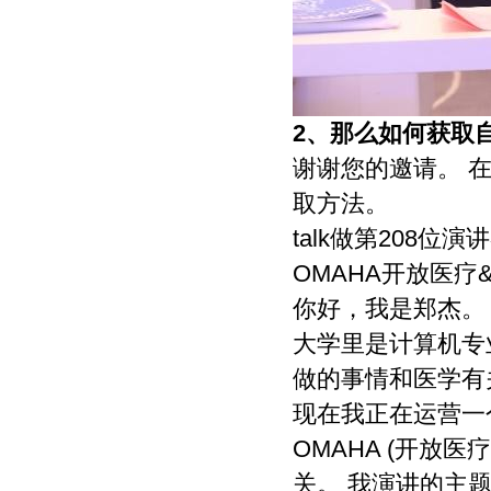
提出意见由作者自己修改。（4）作品在
《文教资料》发表后，作者同意其电子版
同时发布在文教资料杂志社官方网上。
（5）作者同意将其拥有的对其论文的汇
编权、翻译权、印刷版和电子版的复制
权、网络传播权、发行权等权利在世界范
2、
那么如何获取
围内无限期转让给《文教资料》杂志社。
谢谢您的邀请。 
本刊在与国内外文献数据库或检索系统进
行交流合作时，不再征询作者意见，并且
取方法。
不再支付稿酬。 九、特别欢迎用电子文档
投稿，或邮寄编辑部,勿邮寄私人，以免延
talk做第208位
误稿件处理时间。
OMAHA开放医疗&
你好，我是郑杰。
大学里是计算机专
做的事情和医学有
现在我正在运营一
OMAHA (开放
关。 我演讲的主题