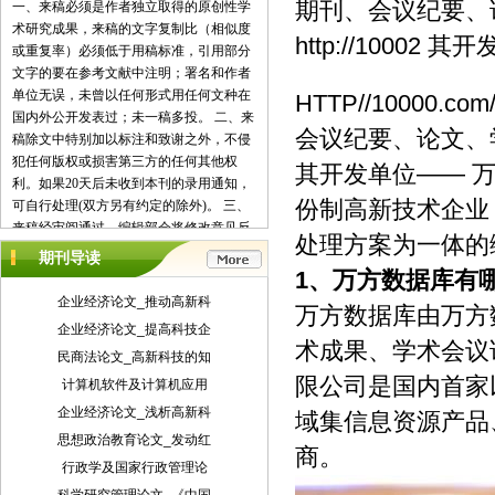
期刊、会议纪要、
一、来稿必须是作者独立取得的原创性学
术研究成果，来稿的文字复制比（相似度
http://100
或重复率）必须低于用稿标准，引用部分
文字的要在参考文献中注明；署名和作者
单位无误，未曾以任何形式用任何文种在
HTTP//10000.
国内外公开发表过；未一稿多投。 二、来
会议纪要、论文、学
稿除文中特别加以标注和致谢之外，不侵
犯任何版权或损害第三方的任何其他权
其开发单位—— 
利。如果20天后未收到本刊的录用通知，
份制高新技术企业
可自行处理(双方另有约定的除外)。 三、
来稿经审阅通过，编辑部会将修改意见反
处理方案为一体的
馈给您，您应在收到通知7天内提交修改
期刊导读
稿。作者享有引用和复制该文的权利及著
1、
万方数据库有
作权法的其它权利。 四、一般来说，4500
企业经济论文_推动高新科
万方数据库由万方
字（电脑WORD统计，图表另计）以下的
企业经济论文_提高科技企
文章，不能说清问题，很难保证学术质
术成果、学术会议
民商法论文_高新科技的知
量，本刊恕不受理。 五、论文格式及要
限公司是国内首家
素：标题、作者、工作单位全称(院系处
计算机软件及计算机应用
室)、摘要、关键词、正文、注释、参考文
企业经济论文_浅析高新科
域集信息资源产品
献(遵从国家标准：GB\T7714-2005，点击
思想政治教育论文_发动红
查看参考文献格式示例)、作者简介(100字
商。
行政学及国家行政管理论
内)、联系方式(通信地址、邮编、电话、
电子信箱)。 六、处理流程：（1） 通过电