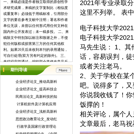
2021年专业录取
一、来稿必须是作者独立取得的原创性学
术研究成果，来稿的文字复制比（相似度
这里不列举。 表
或重复率）必须低于用稿标准，引用部分
文字的要在参考文献中注明；署名和作者
单位无误，未曾以任何形式用任何文种在
电子科技大学2021
国内外公开发表过；未一稿多投。 二、来
电子科技大学202
稿除文中特别加以标注和致谢之外，不侵
犯任何版权或损害第三方的任何其他权
马先生说： 1、
利。如果20天后未收到本刊的录用通知，
话，容易误判，徒
可自行处理(双方另有约定的除外)。 三、
来稿经审阅通过，编辑部会将修改意见反
或者关注老马。
馈给您，您应在收到通知7天内提交修改
期刊导读
稿。作者享有引用和复制该文的权利及著
2、关于学校在某
作权法的其它权利。 四、一般来说，4500
企业经济论文_推动高新科
吧。说得多了，又
字（电脑WORD统计，图表另计）以下的
企业经济论文_提高科技企
文章，不能说清问题，很难保证学术质
你说我收钱了！你
民商法论文_高新科技的知
量，本刊恕不受理。 五、论文格式及要
饭撑的！
素：标题、作者、工作单位全称(院系处
计算机软件及计算机应用
室)、摘要、关键词、正文、注释、参考文
企业经济论文_浅析高新科
相关评论，属个人
献(遵从国家标准：GB\T7714-2005，点击
思想政治教育论文_发动红
查看参考文献格式示例)、作者简介(100字
文章最后，老马祝
行政学及国家行政管理论
内)、联系方式(通信地址、邮编、电话、
电子信箱)。 六、处理流程：（1） 通过电