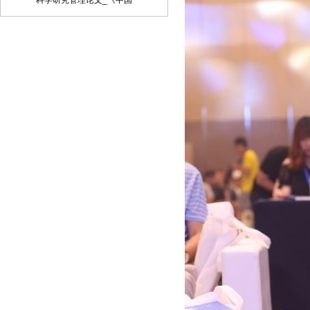
科学研究管理论文_《中国
子邮件将稿件发到我刊唯一投稿信箱
（2）我刊初审周期为2－3个工作日，请
在投稿3天后查看您的邮箱，收阅我们的
审稿回复或用稿通知；若30天内没有收到
我们的回复，稿件可自行处理。（3）按
用稿通知上的要求办理相关手续后，稿件
将进入出版程序。（4） 杂志出刊后，我
们会按照您提供的地址免费奉寄样刊。
七、凡向文教资料杂志社投稿者均被视为
接受如下声明：（1）稿件必须是作者本
人独立完成的，属原创作品（包括翻
译），杜绝抄袭行为，严禁学术腐败现
象，严格学术不端检测，如发现系抄袭作
品并由此引起的一切责任均由作者本人承
担，本刊不承担任何民事连带责任。
（2）本刊发表的所有文章，除另有说明
外，只代表作者本人的观点，不代表本刊
观点。由此引发的任何纠纷和争议本刊不
受任何牵连。（3）本刊拥有自主编辑
权，但仅限于不违背作者原意的技术性调
整。如必须进行重大改动的，编辑部有义
务告知作者，或由作者授权编辑修改，或