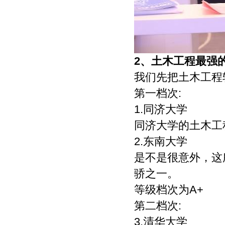
提出意见由作者自己修改。（4）作品在
《文教资料》发表后，作者同意其电子版
同时发布在文教资料杂志社官方网上。
（5）作者同意将其拥有的对其论文的汇
编权、翻译权、印刷版和电子版的复制
权、网络传播权、发行权等权利在世界范
2、
土木工程最强
围内无限期转让给《文教资料》杂志社。
我们先把土木工程
本刊在与国内外文献数据库或检索系统进
行交流合作时，不再征询作者意见，并且
第一档次:
不再支付稿酬。 九、特别欢迎用电子文档
投稿，或邮寄编辑部,勿邮寄私人，以免延
1.同济大学
误稿件处理时间。
同济大学的土木工
2.东南大学
是不是很意外，这
骄之一。
等级档次为A+
第二档次:
3.清华大学