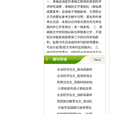
一、来稿必须是作者独立取得的原创性学
术研究成果，来稿的文字复制比（相似度
或重复率）必须低于用稿标准，引用部分
文字的要在参考文献中注明；署名和作者
单位无误，未曾以任何形式用任何文种在
国内外公开发表过；未一稿多投。 二、来
稿除文中特别加以标注和致谢之外，不侵
犯任何版权或损害第三方的任何其他权
利。如果20天后未收到本刊的录用通知，
可自行处理(双方另有约定的除外)。 三、
来稿经审阅通过，编辑部会将修改意见反
馈给您，您应在收到通知7天内提交修改
期刊导读
稿。作者享有引用和复制该文的权利及著
作权法的其它权利。 四、一般来说，4500
企业经济论文_推动高新科
字（电脑WORD统计，图表另计）以下的
企业经济论文_提高科技企
文章，不能说清问题，很难保证学术质
民商法论文_高新科技的知
量，本刊恕不受理。 五、论文格式及要
素：标题、作者、工作单位全称(院系处
计算机软件及计算机应用
室)、摘要、关键词、正文、注释、参考文
企业经济论文_浅析高新科
献(遵从国家标准：GB\T7714-2005，点击
思想政治教育论文_发动红
查看参考文献格式示例)、作者简介(100字
行政学及国家行政管理论
内)、联系方式(通信地址、邮编、电话、
电子信箱)。 六、处理流程：（1） 通过电