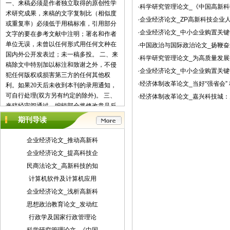
一、来稿必须是作者独立取得的原创性学
·科学研究管理论文_《中国高新
术研究成果，来稿的文字复制比（相似度
·企业经济论文_ZP高新科技企业
或重复率）必须低于用稿标准，引用部分
·企业经济论文_中小企业购置关
文字的要在参考文献中注明；署名和作者
单位无误，未曾以任何形式用任何文种在
·中国政治与国际政治论文_扬鞭
国内外公开发表过；未一稿多投。 二、来
·科学研究管理论文_为高质量发
稿除文中特别加以标注和致谢之外，不侵
·企业经济论文_中小企业购置关
犯任何版权或损害第三方的任何其他权
·经济体制改革论文_当好“强省会” 
利。如果20天后未收到本刊的录用通知，
可自行处理(双方另有约定的除外)。 三、
·经济体制改革论文_嘉兴科技城
来稿经审阅通过，编辑部会将修改意见反
馈给您，您应在收到通知7天内提交修改
期刊导读
稿。作者享有引用和复制该文的权利及著
作权法的其它权利。 四、一般来说，4500
企业经济论文_推动高新科
字（电脑WORD统计，图表另计）以下的
企业经济论文_提高科技企
文章，不能说清问题，很难保证学术质
民商法论文_高新科技的知
量，本刊恕不受理。 五、论文格式及要
素：标题、作者、工作单位全称(院系处
计算机软件及计算机应用
室)、摘要、关键词、正文、注释、参考文
企业经济论文_浅析高新科
献(遵从国家标准：GB\T7714-2005，点击
思想政治教育论文_发动红
查看参考文献格式示例)、作者简介(100字
行政学及国家行政管理论
内)、联系方式(通信地址、邮编、电话、
电子信箱)。 六、处理流程：（1） 通过电