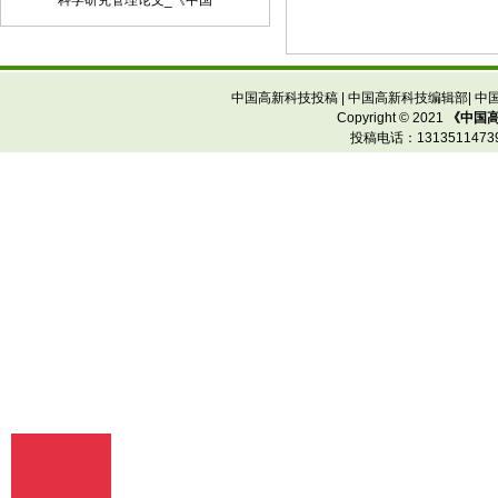
科学研究管理论文_《中国
子邮件将稿件发到我刊唯一投稿信箱
（2）我刊初审周期为2－3个工作日，请
在投稿3天后查看您的邮箱，收阅我们的
审稿回复或用稿通知；若30天内没有收到
中国高新科技投稿
|
中国高新科技编辑部
|
中
我们的回复，稿件可自行处理。（3）按
Copyright © 2021
《中国
用稿通知上的要求办理相关手续后，稿件
投稿电话：
13135114
将进入出版程序。（4） 杂志出刊后，我
们会按照您提供的地址免费奉寄样刊。
七、凡向文教资料杂志社投稿者均被视为
接受如下声明：（1）稿件必须是作者本
人独立完成的，属原创作品（包括翻
译），杜绝抄袭行为，严禁学术腐败现
象，严格学术不端检测，如发现系抄袭作
品并由此引起的一切责任均由作者本人承
担，本刊不承担任何民事连带责任。
（2）本刊发表的所有文章，除另有说明
外，只代表作者本人的观点，不代表本刊
观点。由此引发的任何纠纷和争议本刊不
受任何牵连。（3）本刊拥有自主编辑
权，但仅限于不违背作者原意的技术性调
整。如必须进行重大改动的，编辑部有义
务告知作者，或由作者授权编辑修改，或